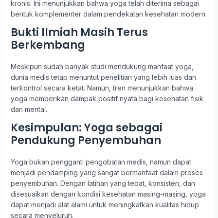
kronis. Ini menunjukkan bahwa yoga telah diterima sebagai
bentuk komplementer dalam pendekatan kesehatan modern.
Bukti Ilmiah Masih Terus
Berkembang
Meskipun sudah banyak studi mendukung manfaat yoga,
dunia medis tetap menuntut penelitian yang lebih luas dan
terkontrol secara ketat. Namun, tren menunjukkan bahwa
yoga memberikan dampak positif nyata bagi kesehatan fisik
dan mental.
Kesimpulan: Yoga sebagai
Pendukung Penyembuhan
Yoga bukan pengganti pengobatan medis, namun dapat
menjadi pendamping yang sangat bermanfaat dalam proses
penyembuhan. Dengan latihan yang tepat, konsisten, dan
disesuaikan dengan kondisi kesehatan masing-masing, yoga
dapat menjadi alat alami untuk meningkatkan kualitas hidup
secara menyeluruh.