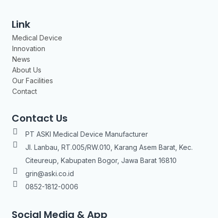
Link
Medical Device
Innovation
News
About Us
Our Facilities
Contact
Contact Us
PT ASKI Medical Device Manufacturer
Jl. Lanbau, RT.005/RW.010, Karang Asem Barat, Kec.
Citeureup, Kabupaten Bogor, Jawa Barat 16810
grin@aski.co.id
0852-1812-0006
Social Media & App