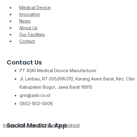
Medical Device
Innovation
News
About Us
Our Facilities
Contact
Contact Us
PT ASKI Medical Device Manufacturer
Jl. Lanbau, RT.005/RW.010, Karang Asem Barat, Kec. Citeu
Kabupaten Bogor, Jawa Barat 16810
grin@aski.co.id
0852-1812-0006
Social Media & App
Instagram
Facebook
Youtube
Android