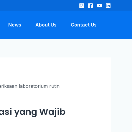
News
About Us
Contact Us
sasi yang Wajib