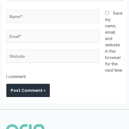
Save
my
name,
email,
and
website
in this
browser
for the
next time
I comment.