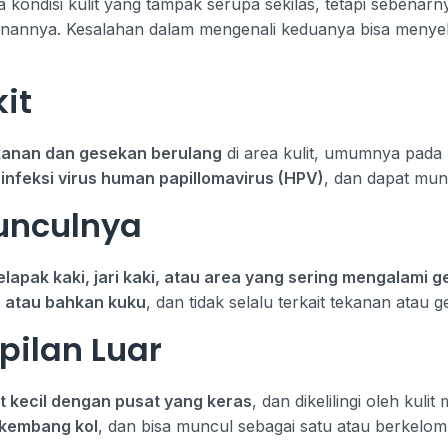
ua kondisi kulit yang tampak serupa sekilas, tetapi sebena
nannya. Kesalahan dalam mengenali keduanya bisa menyeba
it
kanan dan gesekan berulang
di area kulit, umumnya pada k
h
infeksi virus human papillomavirus (HPV)
, dan dapat mun
unculnya
elapak kaki, jari kaki, atau area yang sering mengalami
h, atau bahkan kuku
, dan tidak selalu terkait tekanan atau 
pilan Luar
t kecil dengan pusat yang keras
, dan dikelilingi oleh kuli
 kembang kol
, dan bisa muncul sebagai satu atau berkelom