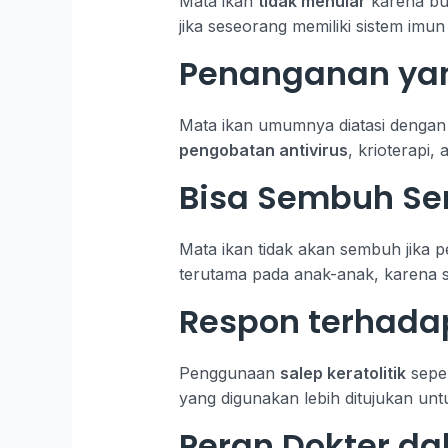
Mata ikan
tidak menular
karena buk
jika seseorang memiliki sistem imu
Penanganan ya
Mata ikan umumnya diatasi denga
pengobatan antivirus
, krioterapi,
Bisa Sembuh Sen
Mata ikan tidak akan sembuh jika 
terutama pada anak-anak, karena 
Respon terhadap
Penggunaan
salep keratolitik
seper
yang digunakan lebih ditujukan un
Peran Dokter da