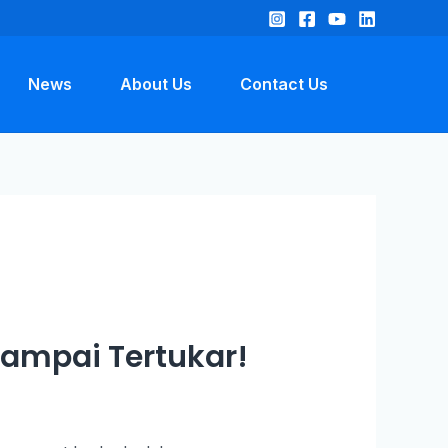
News
About Us
Contact Us
Sampai Tertukar!