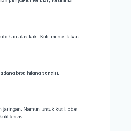
alah
penyakit menular
, terutama
ubahan alas kaki. Kutil memerlukan
 kadang bisa hilang sendiri
,
n jaringan. Namun untuk kutil, obat
ulit keras.