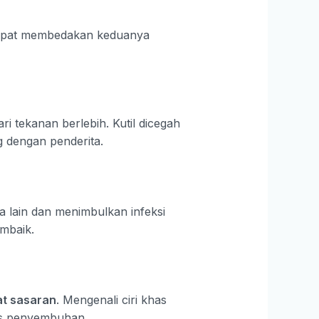
dapat membedakan keduanya
ri tekanan berlebih. Kutil dicegah
g dengan penderita.
ea lain dan menimbulkan infeksi
embaik.
at sasaran
. Mengenali ciri khas
es penyembuhan.