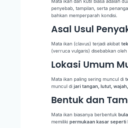
Mata ikan dan kutil biasa adalah d
penyebab, tampilan, serta penanga
bahkan memperparah kondisi.
Asal Usul Penyak
Mata ikan (clavus) terjadi akibat
te
(verruca vulgaris) disebabkan ole
Lokasi Umum M
Mata ikan paling sering muncul di
t
muncul di
jari tangan, lutut, waja
Bentuk dan Tam
Mata ikan biasanya berbentuk
bula
memiliki
permukaan kasar seperti