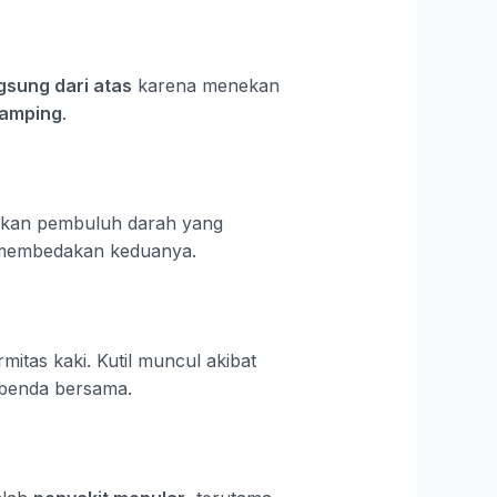
ngsung dari atas
karena menekan
samping
.
kan pembuluh darah yang
m membedakan keduanya.
rmitas kaki. Kutil muncul akibat
u benda bersama.