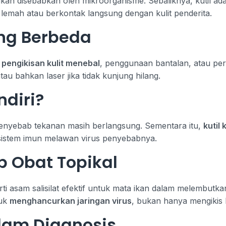
an disebabkan oleh mikroorganisme. Sebaliknya, kutil ad
n lemah atau berkontak langsung dengan kulit penderita.
ng Berbeda
n
pengikisan kulit menebal
, penggunaan bantalan, atau per
 atau bahkan laser jika tidak kunjung hilang.
diri?
penyebab tekanan masih berlangsung. Sementara itu,
kutil
sistem imun melawan virus penyebabnya.
 Obat Topikal
ti asam salisilat efektif untuk mata ikan dalam melembutka
tuk
menghancurkan jaringan virus
, bukan hanya mengikis k
lam Diagnosis