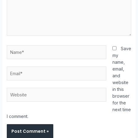
Save
my
name,
email,
and
website
in this
browser
for the
next time
I comment.