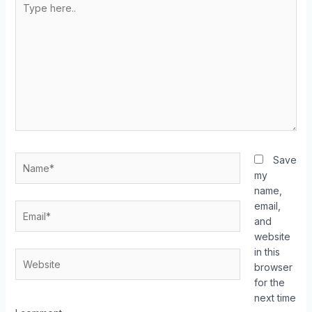
Save
my
name,
email,
and
website
in this
browser
for the
next time