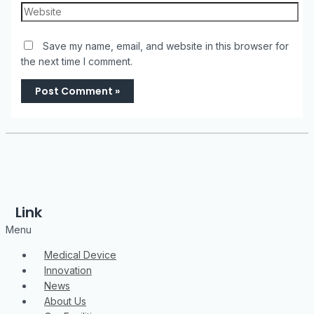
Save my name, email, and website in this browser for
the next time I comment.
Link
Menu
Medical Device
Innovation
News
About Us