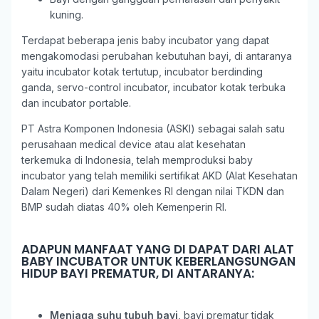
kuning.
Terdapat beberapa jenis baby incubator yang dapat
mengakomodasi perubahan kebutuhan bayi, di antaranya
yaitu incubator kotak tertutup, incubator berdinding
ganda, servo-control incubator, incubator kotak terbuka
dan incubator portable.
PT Astra Komponen Indonesia (ASKI) sebagai salah satu
perusahaan medical device atau alat kesehatan
terkemuka di Indonesia, telah memproduksi baby
incubator yang telah memiliki sertifikat AKD (Alat Kesehatan
Dalam Negeri) dari Kemenkes RI dengan nilai TKDN dan
BMP sudah diatas 40% oleh Kemenperin RI.
ADAPUN MANFAAT YANG DI DAPAT DARI ALAT
BABY INCUBATOR UNTUK KEBERLANGSUNGAN
HIDUP BAYI PREMATUR, DI ANTARANYA:
Menjaga suhu tubuh bayi
, bayi prematur tidak