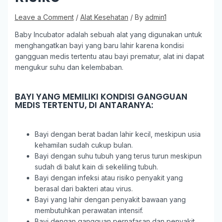
Leave a Comment
/
Alat Kesehatan
/ By
admin1
Baby Incubator adalah sebuah alat yang digunakan untuk
menghangatkan bayi yang baru lahir karena kondisi
gangguan medis tertentu atau bayi prematur, alat ini dapat
mengukur suhu dan kelembaban.
BAYI YANG MEMILIKI KONDISI GANGGUAN
MEDIS TERTENTU, DI ANTARANYA:
Bayi dengan berat badan lahir kecil, meskipun usia
kehamilan sudah cukup bulan.
Bayi dengan suhu tubuh yang terus turun meskipun
sudah di balut kain di sekeliling tubuh.
Bayi dengan infeksi atau risiko penyakit yang
berasal dari bakteri atau virus.
Bayi yang lahir dengan penyakit bawaan yang
membutuhkan perawatan intensif.
Bayi dengan gangguan pernafasan dan penyakit