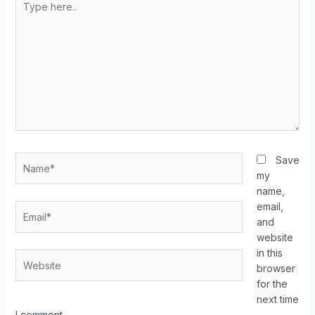
Save
my
name,
email,
and
website
in this
browser
for the
next time
I comment.