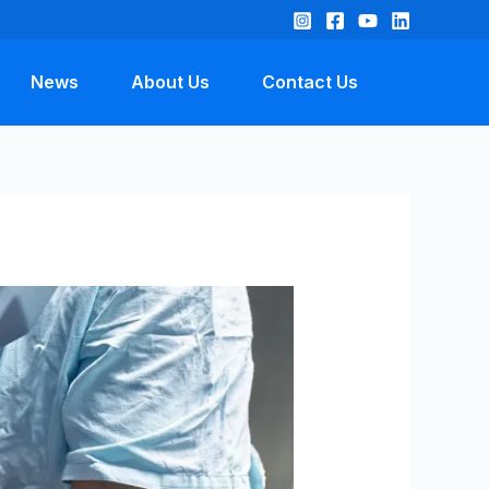
News
About Us
Contact Us