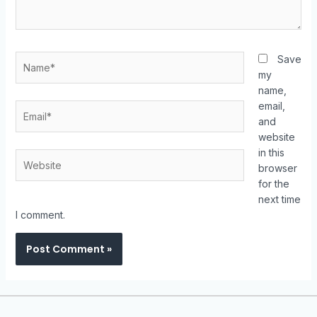
Save
my
name,
email,
and
website
in this
browser
for the
next time
I comment.