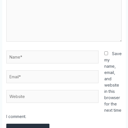
Save
my
name,
email,
and
website
in this
browser
for the
next time
I comment.