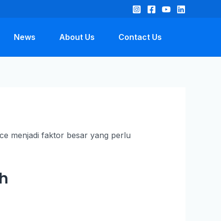
News
About Us
Contact Us
h