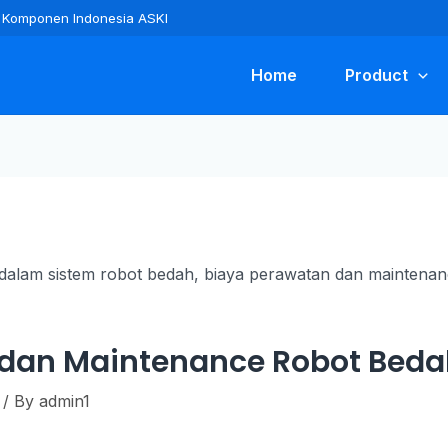
ra Komponen Indonesia ASKI
Home
Product
 dan Maintenance Robot Beda
/ By
admin1