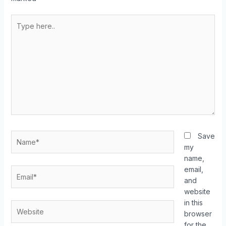
Type
here..
Name*
Save
my
name,
email,
Email*
and
website
in this
Website
browser
for the