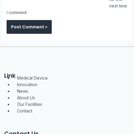
next time
I comment.
Link
Menu
Medical Device
Innovation
News
About Us
Our Facilities
Contact
Contact Us