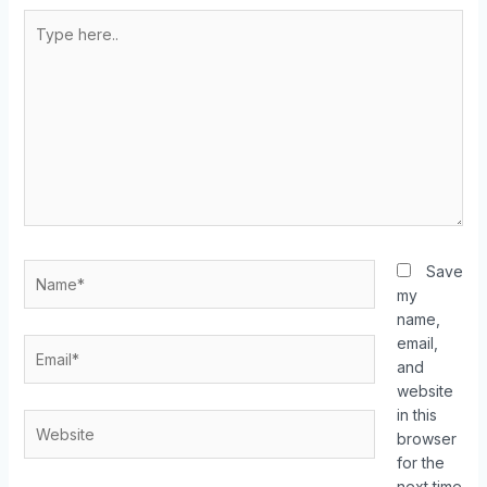
Save
my
name,
email,
and
website
in this
browser
for the
next time