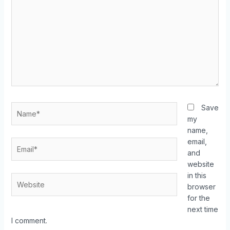
Save
my
name,
email,
and
website
in this
browser
for the
next time
I comment.