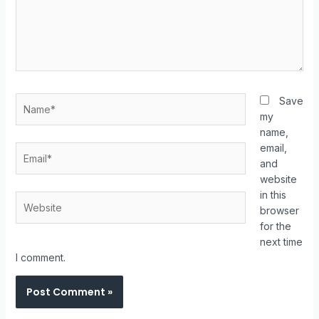
Name*
Save
my
name,
email,
Email*
and
website
in this
Website
browser
for the
next time
I comment.