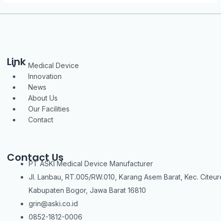
Link
Menu
Medical Device
Innovation
News
About Us
Our Facilities
Contact
Contact Us
PT ASKI Medical Device Manufacturer
Jl. Lanbau, RT.005/RW.010, Karang Asem Barat, Kec. Citeur
Kabupaten Bogor, Jawa Barat 16810
grin@aski.co.id
0852-1812-0006