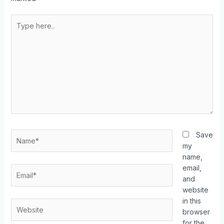
Save
my
name,
email,
and
website
in this
browser
for the