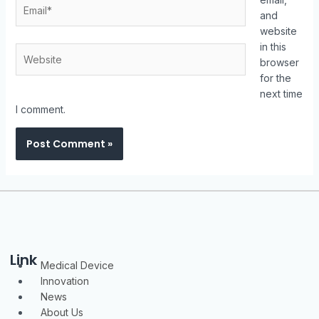
Email*
and
website
in this
Website
browser
for the
next time
I comment.
Link
Menu
Medical Device
Innovation
News
About Us