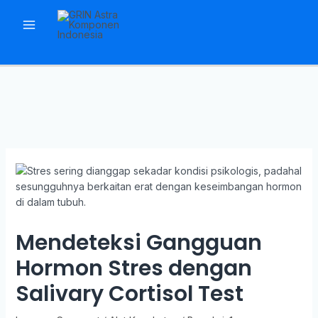
Skip
to
Main
content
Menu
Mendeteksi Gangguan
Hormon Stres dengan
Salivary Cortisol Test