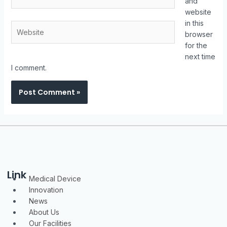
and
website
in this
Website
browser
for the
next time
I comment.
Link
Menu
Medical Device
Innovation
News
About Us
Our Facilities