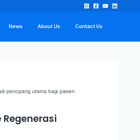
News
About Us
Contact Us
ke Regenerasi