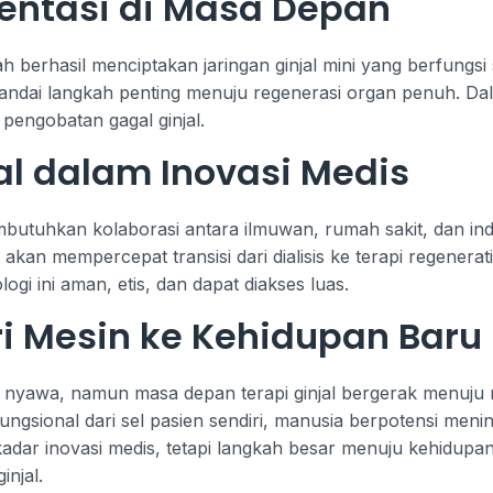
entasi di Masa Depan
h berhasil menciptakan jaringan ginjal mini yang berfungsi
nandai langkah penting menuju regenerasi organ penuh. Da
 pengobatan gagal ginjal.
al dalam Inovasi Medis
utuhkan kolaborasi antara ilmuwan, rumah sakit, dan indu
g akan mempercepat transisi dari dialisis ke terapi regenera
gi ini aman, etis, dan dapat diakses luas.
i Mesin ke Kehidupan Baru
an nyawa, namun masa depan terapi ginjal bergerak menuju
sional dari sel pasien sendiri, manusia berpotensi meni
dar inovasi medis, tetapi langkah besar menuju kehidupan
injal.