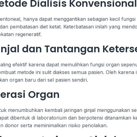
tode Dialisis Konvensional
 peritoneal, hanya dapat menggantikan sebagian kecil fungs
f, dan pembatasan diet ketat. Keterbatasan inilah yang mend
katan regeneratif.
injal dan Tantangan Keter
i paling efektif karena dapat memulihkan fungsi organ sep
embuat metode ini sulit diakses semua pasien. Oleh karen
 organ baru dari sel pasien sendiri.
erasi Organ
tuk menumbuhkan kembali jaringan ginjal menggunakan sel
apat dibentuk di laboratorium dan berpotensi ditanamkan k
 donor serta meminimalkan risiko penolakan.