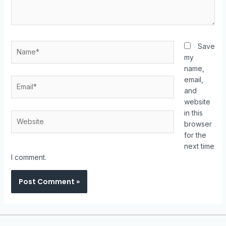
Save
my
name,
email,
and
website
in this
browser
for the
next time
I comment.