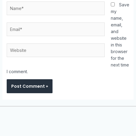
Save
my
name,
email,
and
website
in this
browser
for the
next time
I comment.