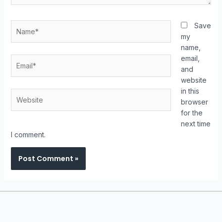
Save
my
name,
email,
and
website
in this
browser
for the
next time
I comment.