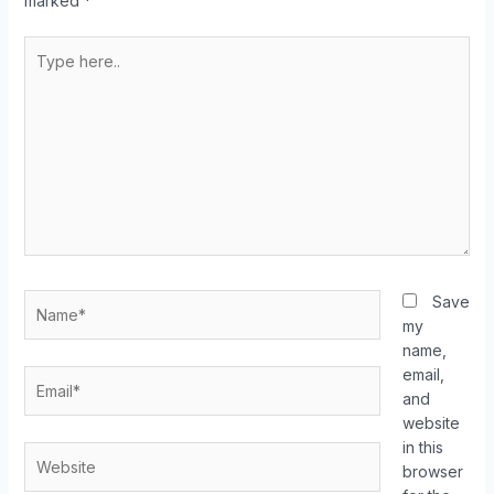
marked
*
Save
my
name,
email,
and
website
in this
browser