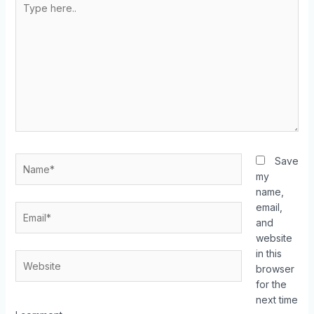
Save
my
name,
email,
and
website
in this
browser
for the
next time