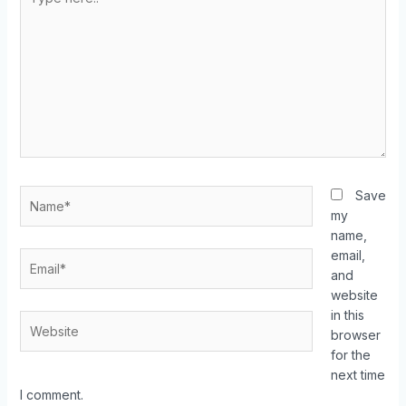
Save
my
name,
email,
and
website
in this
browser
for the
next time
I comment.