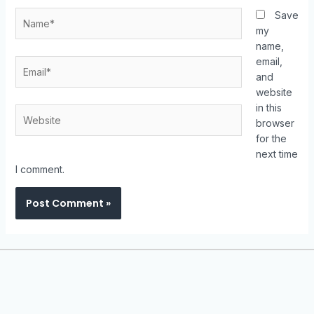
Save
my
name,
email,
and
website
in this
browser
for the
next time
I comment.