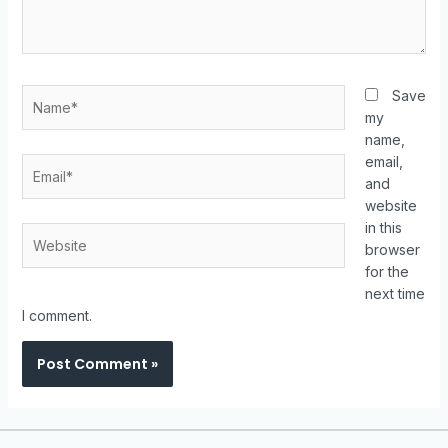
Save
my
name,
email,
and
website
in this
browser
for the
next time
I comment.