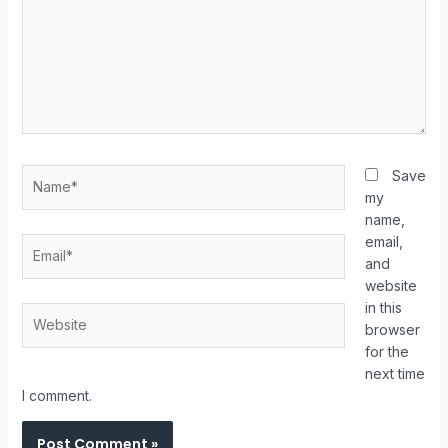
Save
my
name,
email,
and
website
in this
browser
for the
next time
I comment.