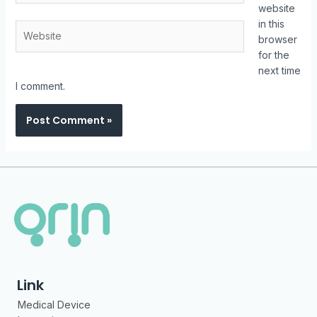
website
in this
browser
for the
next time
I comment.
Link
Medical Device