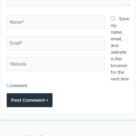
Save
my
name,
email,
and
website
in this
browser
for the
next time
I comment.