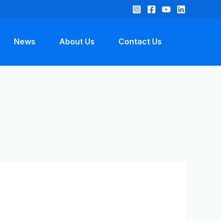
News
About Us
Contact Us