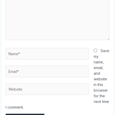
Save
my
name,
email,
and
website
in this
browser
for the
next time
I comment.