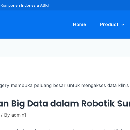
ra Komponen Indonesia ASKI
Home
Product
an Big Data dalam Robotik Su
/ By
admin1