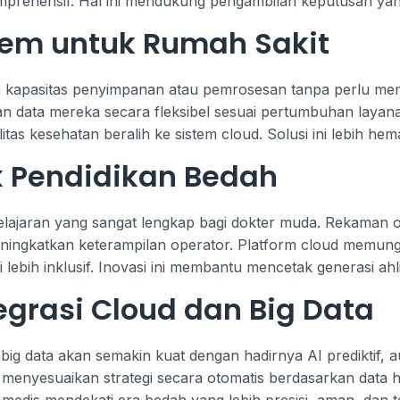
mprehensif. Hal ini mendukung pengambilan keputusan yang 
stem untuk Rumah Sakit
apasitas penyimpanan atau pemrosesan tanpa perlu mem
 data mereka secara fleksibel sesuai pertumbuhan layanan r
as kesehatan beralih ke sistem cloud. Solusi ini lebih hem
 Pendidikan Bedah
lajaran yang sangat lengkap bagi dokter muda. Rekaman op
 meningkatkan keterampilan operator. Platform cloud memun
lebih inklusif. Inovasi ini membantu mencetak generasi ahli
grasi Cloud dan Big Data
big data akan semakin kuat dengan hadirnya AI prediktif, a
nyesuaikan strategi secara otomatis berdasarkan data hist
is mendekati era bedah yang lebih presisi, aman, dan ter