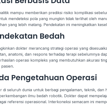
kasi Berbasis Data
nalitik mampu memberikan prediksi risiko komplikasi sebelu
k mendeteksi pola yang mungkin tidak terlihat oleh manusi
han yang lebih matang. Pendekatan ini meningkatkan kesela
Pendekatan Bedah
gkinkan dokter merancang strategi operasi yang disesuaika
an, anatomi, dan respons terhadap terapi sebelumnya dapat
berhasilan operasi kompleks yang membutuhkan akurasi ting
 pasien.
ada Pengetahuan Operasi
 di seluruh dunia untuk berbagi pengalaman, teknik, dan h
 perkembangan ilmu bedah robotik. Dokter dapat mempelaj
agai referensi operasional. Interkoneksi semacam ini mempe