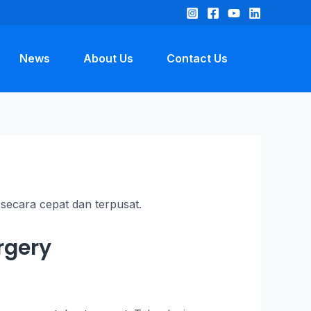
News
About Us
Contact Us
rgery