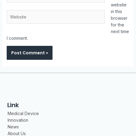
website
in this
browser
for the
next time
I comment.
Link
Medical Device
Innovation
News
About Us