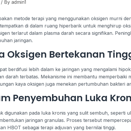
/ By
admin1
kan metode terapi yang menggunakan oksigen murni denga
tempatkan di dalam ruang hiperbarik untuk menghirup oksi
igen terlarut dalam plasma darah secara signifikan. Pening
han jaringan.
a Oksigen Bertekanan Ting
apat berdifusi lebih dalam ke jaringan yang mengalami hip
ran darah terbatas. Mekanisme ini membantu memperbaiki
ingkungan kaya oksigen juga menekan pertumbuhan bakteri a
am Penyembuhan Luka Kron
igunakan pada luka kronis yang sulit sembuh, seperti ulk
mbentukan jaringan granulas. Proses tersebut mempercep
dikan HBOT sebagai terapi adjuvan yang bernilai tinggi.