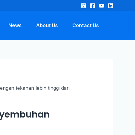
News
About Us
Contact Us
enyembuhan