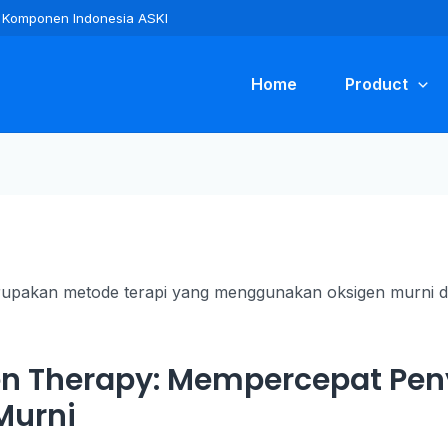
ra Komponen Indonesia ASKI
Home
Product
en Therapy: Mempercepat P
Murni