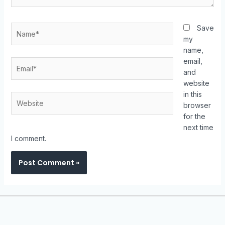
Save
my
name,
email,
and
website
in this
browser
for the
next time
I comment.