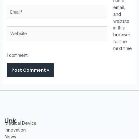
name,
email,
Email*
and
website
in this
Website
browser
for the
next time
I comment.
Link
Medical Device
Innovation
News