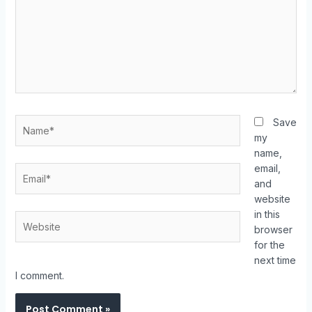
Save
my
name,
email,
and
website
in this
browser
for the
next time
I comment.