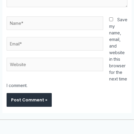
Save
my
name,
email,
and
website
in this
browser
for the
next time
I comment.