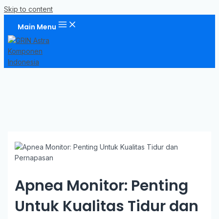
Skip to content
Main Menu
Apnea Monitor: Penting
Untuk Kualitas Tidur dan