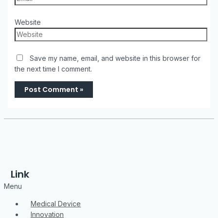
Website
Save my name, email, and website in this browser for
the next time I comment.
Link
Menu
Medical Device
Innovation