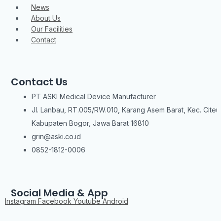
News
About Us
Our Facilities
Contact
Contact Us
PT ASKI Medical Device Manufacturer
Jl. Lanbau, RT.005/RW.010, Karang Asem Barat, Kec. Citeu
Kabupaten Bogor, Jawa Barat 16810
grin@aski.co.id
0852-1812-0006
Social Media & App
Instagram
Facebook
Youtube
Android