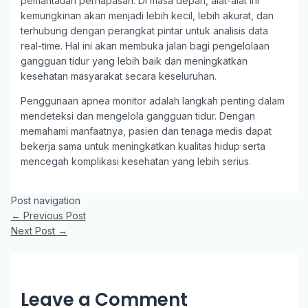
pemantauan pernapasan. Di masa depan, alat-alat ini
kemungkinan akan menjadi lebih kecil, lebih akurat, dan
terhubung dengan perangkat pintar untuk analisis data
real-time. Hal ini akan membuka jalan bagi pengelolaan
gangguan tidur yang lebih baik dan meningkatkan
kesehatan masyarakat secara keseluruhan.
Penggunaan apnea monitor adalah langkah penting dalam
mendeteksi dan mengelola gangguan tidur. Dengan
memahami manfaatnya, pasien dan tenaga medis dapat
bekerja sama untuk meningkatkan kualitas hidup serta
mencegah komplikasi kesehatan yang lebih serius.
Post navigation
←
Previous Post
Next Post
→
Leave a Comment