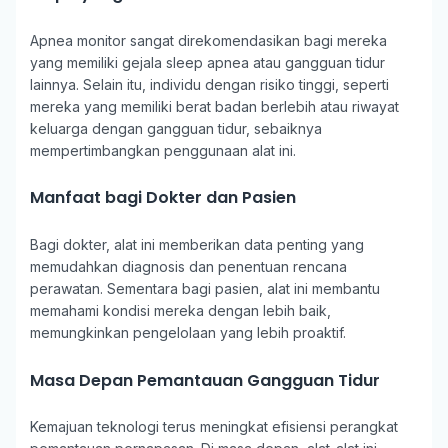
Apnea monitor sangat direkomendasikan bagi mereka
yang memiliki gejala sleep apnea atau gangguan tidur
lainnya. Selain itu, individu dengan risiko tinggi, seperti
mereka yang memiliki berat badan berlebih atau riwayat
keluarga dengan gangguan tidur, sebaiknya
mempertimbangkan penggunaan alat ini.
Manfaat bagi Dokter dan Pasien
Bagi dokter, alat ini memberikan data penting yang
memudahkan diagnosis dan penentuan rencana
perawatan. Sementara bagi pasien, alat ini membantu
memahami kondisi mereka dengan lebih baik,
memungkinkan pengelolaan yang lebih proaktif.
Masa Depan Pemantauan Gangguan Tidur
Kemajuan teknologi terus meningkat efisiensi perangkat