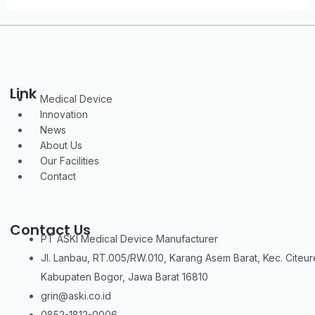
Link
Menu
Medical Device
Innovation
News
About Us
Our Facilities
Contact
Contact Us
PT ASKI Medical Device Manufacturer
Jl. Lanbau, RT.005/RW.010, Karang Asem Barat, Kec. Citeur
Kabupaten Bogor, Jawa Barat 16810
grin@aski.co.id
0852-1812-0006