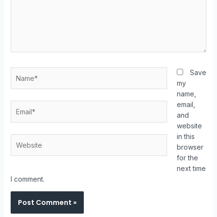
Name*
Save
my
name,
email,
Email*
and
website
in this
Website
browser
for the
next time
I comment.