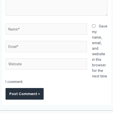
Save
my
name,
email,
and
website
in this
browser
for the
next time
I comment.