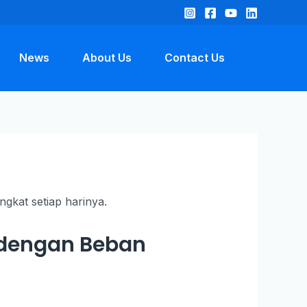
News
About Us
Contact Us
m dengan Beban