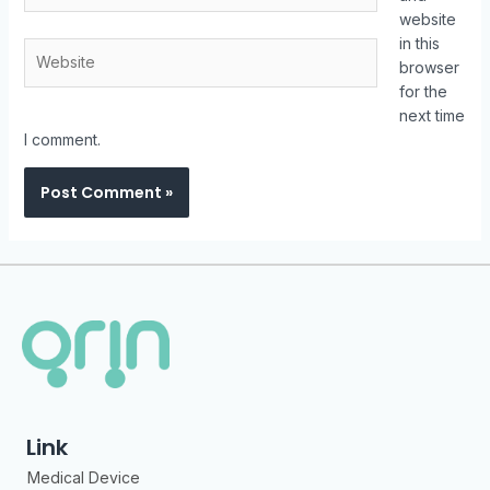
website
in this
browser
for the
next time
I comment.
Link
Medical Device