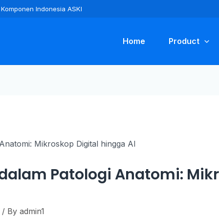
ra Komponen Indonesia ASKI
Home
Product
 dalam Patologi Anatomi: Mikr
/ By
admin1