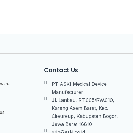
Contact Us
evice
PT ASKI Medical Device
Manufacturer
Jl. Lanbau, RT.005/RW.010,
Karang Asem Barat, Kec.
ies
Citeureup, Kabupaten Bogor,
Jawa Barat 16810
grin@aski.co.id