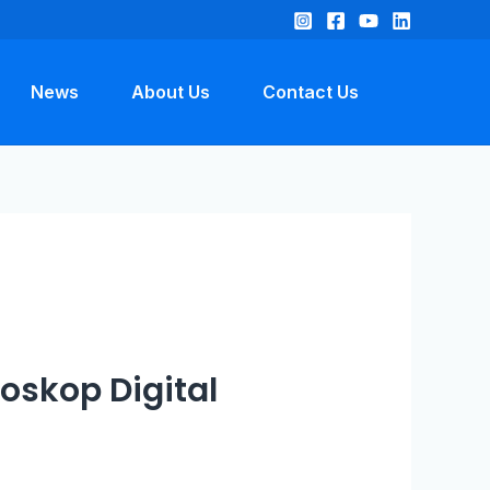
News
About Us
Contact Us
oskop Digital