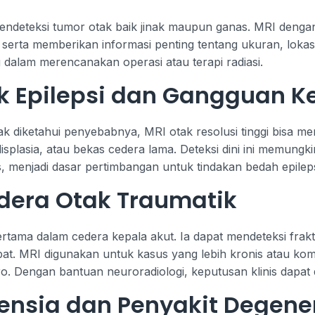
ndeteksi tumor otak baik jinak maupun ganas. MRI deng
a serta memberikan informasi penting tentang ukuran, lokas
ng dalam merencanakan operasi atau terapi radiasi.
k Epilepsi dan Gangguan K
k diketahui penyebabnya, MRI otak resolusi tinggi bisa men
 displasia, atau bekas cedera lama. Deteksi dini ini memun
, menjadi dasar pertimbangan untuk tindakan bedah epileps
era Otak Traumatik
pertama dalam cedera kepala akut. Ia dapat mendeteksi fra
at. MRI digunakan untuk kasus yang lebih kronis atau komp
o. Dengan bantuan neuroradiologi, keputusan klinis dapat 
nsia dan Penyakit Degener