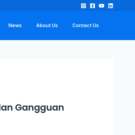
News
About Us
Contact Us
 dan Gangguan