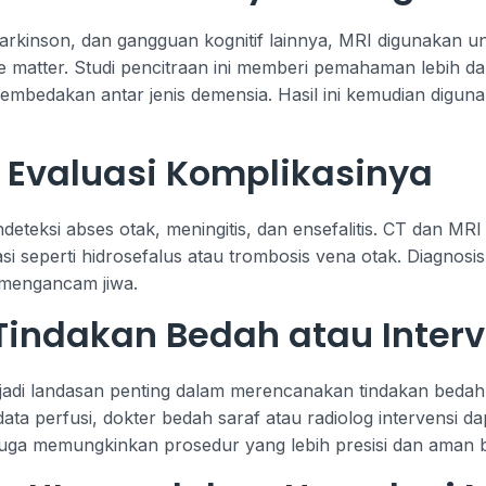
rkinson, dan gangguan kognitif lainnya, MRI digunakan unt
 matter. Studi pencitraan ini memberi pemahaman lebih da
mbedakan antar jenis demensia. Hasil ini kemudian digun
n Evaluasi Komplikasinya
eteksi abses otak, meningitis, dan ensefalitis. CT dan MR
 seperti hidrosefalus atau trombosis vena otak. Diagnosis d
 mengancam jiwa.
indakan Bedah atau Interv
jadi landasan penting dalam merencanakan tindakan bedah o
data perfusi, dokter bedah saraf atau radiolog intervensi 
 juga memungkinkan prosedur yang lebih presisi dan aman b