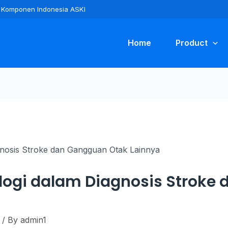
ra Komponen Indonesia ASKI
Home
Product
logi dalam Diagnosis Stroke
/ By
admin1