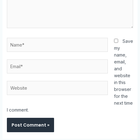
Save
my
name,
email,
and
website
in this
browser
for the
next time
I comment.