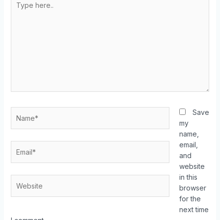
Save
my
name,
email,
and
website
in this
browser
for the
next time